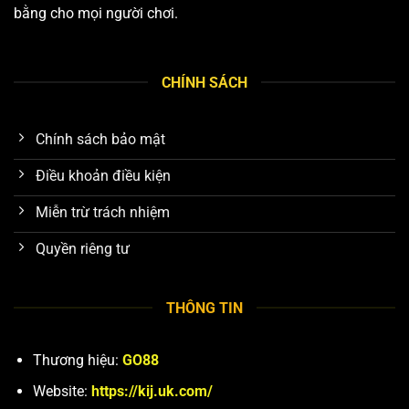
bằng cho mọi người chơi.
CHÍNH SÁCH
Chính sách bảo mật
Điều khoản điều kiện
Miễn trừ trách nhiệm
Quyền riêng tư
THÔNG TIN
Thương hiệu:
GO88
Website:
https://kij.uk.com/