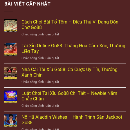
BÀI VIẾT CẬP NHẬT
Cách Chơi Bài Tổ Tôm – Điều Thú Vị Đang Đón
Chờ Go88
ở
Chức năng bình luận bị tắt
Cách
Chơi
Tài Xỉu Online Go88: Thăng Hoa Cảm Xúc, Thưởng
Bài
Liền Tay
Tổ
ở
Chức năng bình luận bị tắt
Tôm
Tài
–
Xỉu
Nhà Cái Tài Xỉu Go88: Cá Cược Uy Tín, Thưởng
Điều
Online
Thú
Xanh Chín
Go88:
Vị
ở
Chức năng bình luận bị tắt
Thăng
Đang
Nhà
Hoa
Đón
Cái
Luật Chơi Tài Xỉu Go88 Chi Tiết – Newbie Nắm
Cảm
Chờ
Tài
Xúc,
Chắc Chắn
Go88
Xỉu
Thưởng
ở
Chức năng bình luận bị tắt
Go88:
Liền
Luật
Cá
Tay
Chơi
Nổ Hũ Aladdin Wishes – Hành Trình Săn Jackpot
Cược
Tài
Uy
Go88
Xỉu
Tín,
ở
Chức năng bình luận bị tắt