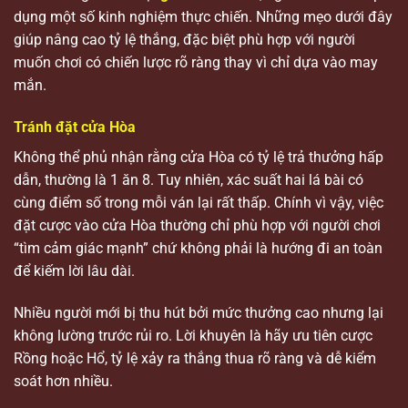
dụng một số kinh nghiệm thực chiến. Những mẹo dưới đây
giúp nâng cao tỷ lệ thắng, đặc biệt phù hợp với người
muốn chơi có chiến lược rõ ràng thay vì chỉ dựa vào may
mắn.
Tránh đặt cửa Hòa
Không thể phủ nhận rằng cửa Hòa có tỷ lệ trả thưởng hấp
dẫn, thường là 1 ăn 8. Tuy nhiên, xác suất hai lá bài có
cùng điểm số trong mỗi ván lại rất thấp. Chính vì vậy, việc
đặt cược vào cửa Hòa thường chỉ phù hợp với người chơi
“tìm cảm giác mạnh” chứ không phải là hướng đi an toàn
để kiếm lời lâu dài.
Nhiều người mới bị thu hút bởi mức thưởng cao nhưng lại
không lường trước rủi ro. Lời khuyên là hãy ưu tiên cược
Rồng hoặc Hổ, tỷ lệ xảy ra thắng thua rõ ràng và dễ kiểm
soát hơn nhiều.