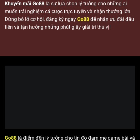
Khuyến mãi Go88
là sự lựa chọn lý tưởng cho những ai
muốn trải nghiệm cá cược trực tuyến và nhận thưởng lớn.
Đừng bỏ lỡ cơ hội, đăng ký ngay
Go88
để nhận ưu đãi đầu
tiên và tận hưởng những phút giây giải trí thú vị!
Go88
là điểm đến lý tưởng cho tín đồ đam mê game bài và