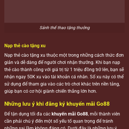
Sảnh thể thao tặng thưởng
Nạp thẻ cào tặng xu
Nạp thẻ cào tặng xu thuộc một trong những cách thức đơn
giản và dễ dàng để người chơi nhận thưởng. Khi bạn nạp
thẻ cào thành công với giá trị từ 1 triệu đồng trở lên, bạn sẽ
nhận ngay 50K xu vào tài khoản cá nhân. Số xu này có thể
sử dụng để tham gia vào các trò chơi khác trên nền tảng,
giúp bạn có cơ hội giành chiến thắng lớn hơn.
Những lưu ý khi đăng ký khuyến mãi Go88
Để tận dụng tối đa các
khuyến mãi Go88
, mỗi thành viên
cần phải chú ý đến một số yếu tố quan trọng để tránh
những sai lầm không đáng có. Dưới đây là những lưu ý