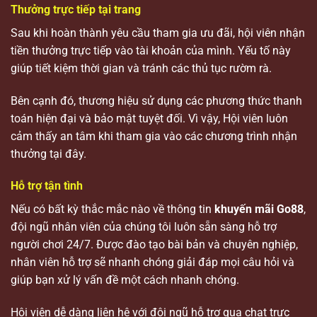
Thưởng trực tiếp tại trang
Sau khi hoàn thành yêu cầu tham gia ưu đãi, hội viên nhận
tiền thưởng trực tiếp vào tài khoản của mình. Yếu tố này
giúp tiết kiệm thời gian và tránh các thủ tục rườm rà.
Bên cạnh đó, thương hiệu sử dụng các phương thức thanh
toán hiện đại và bảo mật tuyệt đối. Vì vậy, Hội viên luôn
cảm thấy an tâm khi tham gia vào các chương trình nhận
thưởng tại đây.
Hỗ trợ tận tình
Nếu có bất kỳ thắc mắc nào về thông tin
khuyến mãi Go88
,
đội ngũ nhân viên của chúng tôi luôn sẵn sàng hỗ trợ
người chơi 24/7. Được đào tạo bài bản và chuyên nghiệp,
nhân viên hỗ trợ sẽ nhanh chóng giải đáp mọi câu hỏi và
giúp bạn xử lý vấn đề một cách nhanh chóng.
Hội viên dễ dàng liên hệ với đội ngũ hỗ trợ qua chat trực