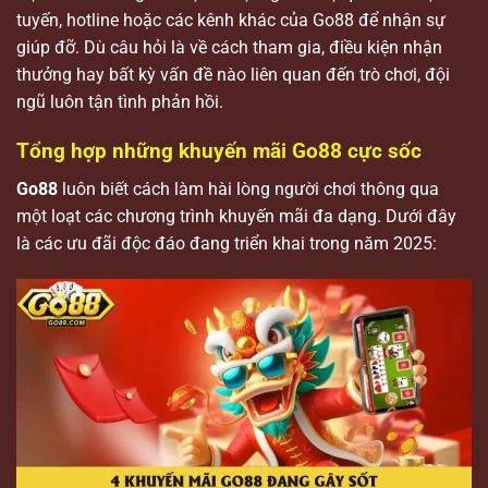
tuyến, hotline hoặc các kênh khác của Go88 để nhận sự
giúp đỡ. Dù câu hỏi là về cách tham gia, điều kiện nhận
thưởng hay bất kỳ vấn đề nào liên quan đến trò chơi, đội
ngũ luôn tận tình phản hồi.
Tổng hợp những khuyến mãi Go88 cực sốc
Go88
luôn biết cách làm hài lòng người chơi thông qua
một loạt các chương trình khuyến mãi đa dạng. Dưới đây
là các ưu đãi độc đáo đang triển khai trong năm 2025: