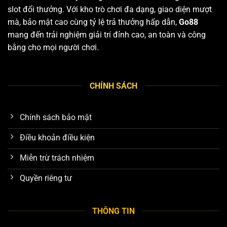
slot đổi thưởng. Với kho trò chơi đa dạng, giao diện mượt
mà, bảo mật cao cùng tỷ lệ trả thưởng hấp dẫn,
Go88
mang đến trải nghiệm giải trí đỉnh cao, an toàn và công
bằng cho mọi người chơi.
CHÍNH SÁCH
Chính sách bảo mật
Điều khoản điều kiện
Miễn trừ trách nhiệm
Quyền riêng tư
THÔNG TIN