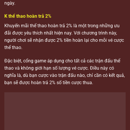
ngày.
K thể thao hoàn trả 2%
Khuyến mãi thể thao hoàn trả 2% là một trong những ưu
đãi được yêu thích nhất hiện nay. Với chương trình này,
người chơi sẽ nhận được 2% tiền hoàn lại cho mỗi vé cược
thể thao.
Đặc biệt, cổng game áp dụng cho tất cả các trận đấu thể
thao và không giới hạn số lượng vé cược. Điều này có
nghĩa là, dù bạn cược vào trận đấu nào, chỉ cần có kết quả,
bạn sẽ được hoàn trả 2% số tiền cược thua.